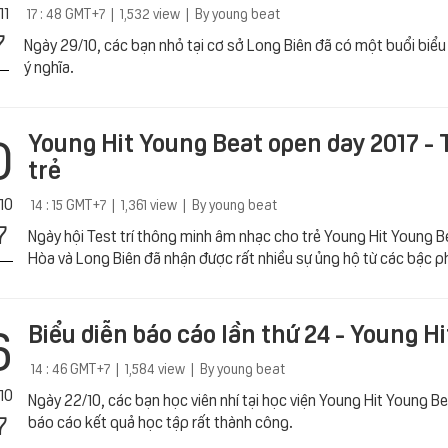
11
17 : 48 GMT+7 | 1,532 view | By young beat
7
Ngày 29/10, các bạn nhỏ tại cơ sở Long Biên đã có một buổi biểu
ý nghĩa.
0
Young Hit Young Beat open day 2017 - 
trẻ
10
14 : 15 GMT+7 | 1,361 view | By young beat
7
Ngày hội Test trí thông minh âm nhạc cho trẻ Young Hit Young B
Hòa và Long Biên đã nhận được rất nhiều sự ủng hộ từ các bậc 
6
Biểu diễn báo cáo lần thứ 24 - Young 
14 : 46 GMT+7 | 1,584 view | By young beat
10
Ngày 22/10, các bạn học viên nhí tại học viện Young Hit Young 
7
báo cáo kết quả học tập rất thành công.