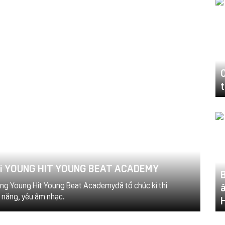
t
tại YOUNG HIT YOUNG BEAT ACADEMY
B
ùng Young Hit Young Beat Academyđã tổ chức kì thi
â
 năng, yêu âm nhạc.