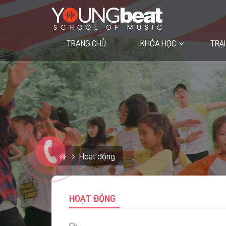
TRANG CHỦ
KHÓA HỌC
TRẠI
Học viện trực tuyến VIETVOCAL
Hoạt động
HOẠT ĐỘNG