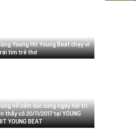
Cùng Young Hit Young Beat chạy vì
rái tim trẻ thơ
ùng nổ cảm xúc cùng ngày hội tri
n thầy cô 20/11/2017 tại YOUNG
HIT YOUNG BEAT