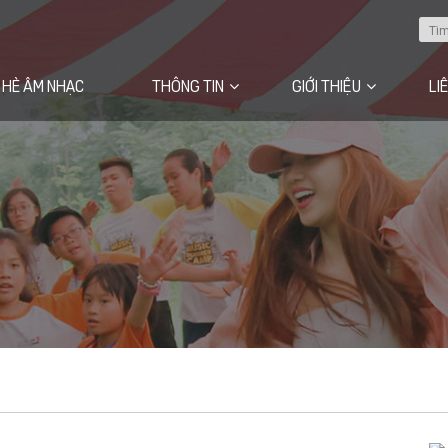
 HÈ ÂM NHẠC
THÔNG TIN
GIỚI THIỆU
LI
Câu chuyện của chúng tôi