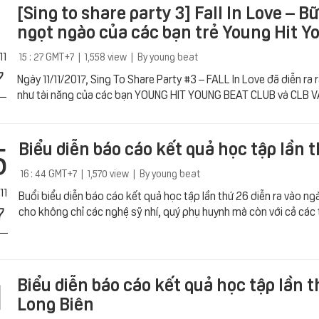
[Sing to share party 3] Fall In Love – 
ngọt ngào của các bạn trẻ Young Hit Y
11
15 : 27 GMT+7 | 1,558 view | By young beat
7
Ngày 11/11/2017, Sing To Share Party #3 – FALL In Love đã diễn ra 
như tài năng của các bạn YOUNG HIT YOUNG BEAT CLUB và CLB 
5
Biểu diễn báo cáo kết quả học tập lần 
16 : 44 GMT+7 | 1,570 view | By young beat
11
Buổi biểu diễn báo cáo kết quả học tập lần thứ 26 diễn ra vào n
7
cho không chỉ các nghệ sỹ nhí, quý phụ huynh mà còn với cả các 
1
Biểu diễn báo cáo kết quả học tập lần 
Long Biên