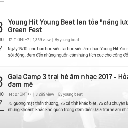
3
Young Hit Young Beat lan tỏa "năng lư
Green Fest
10
17 : 11 GMT+7 | 1,339 view | By young beat
7
Ngày 15/10, các bạn học viên tại học viện âm nhạc Young Hit You
sôi động, đem đến những nguồn cảm hứng tích cực cho cộng đồn
3
Gala Camp 3 trại hè âm nhạc 2017 - Hò
đam mê
10
14 : 27 GMT+7 | 3,289 view | By young beat
7
75 gương mặt thân thương, 75 cá tính khác biệt, 75 câu chuyện lư
những khoảnh khắc khó quên trong đêm diễn Gala trại hè âm nh