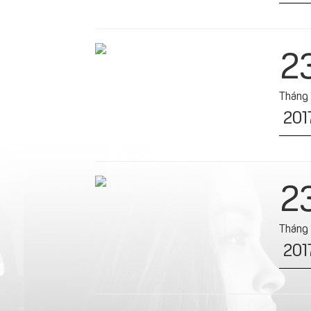
2
Tháng 
201
2
Tháng 
201