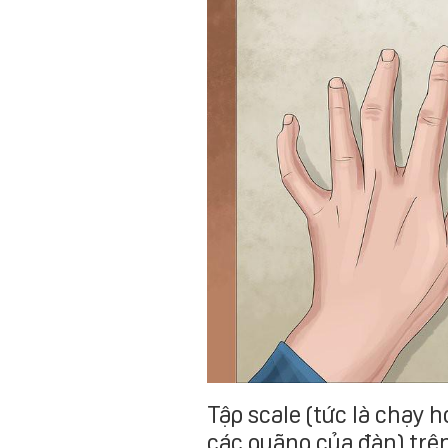
Tập scale (tức là chạy 
các quãng của đàn) trê