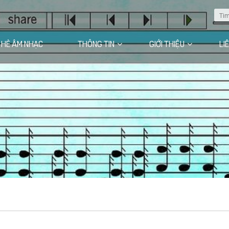
 HÈ ÂM NHẠC
THÔNG TIN
GIỚI THIỆU
LI
Câu chuyện của chúng tôi