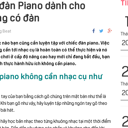
TI
 đàn Piano dành cho
ng có đàn
g Beat
Tha
2
c nào bạn cũng cần luyện tập với chiếc đàn piano. Việc
 cần tới nhạc cụ là hoàn toàn có thể thực hiện và nó
 chơi ở cấp độ nâng cao hay mới chỉ đang bắt đầu, bạn
h thực hành hữu ích không cần piano.
 piano không cần nhạc cụ như
Tha
2
 tay của bạn bằng cách gõ chúng trên mặt bàn như thể là
Khi bạn gõ như vậy, hãy luyện tập những ngón tay gõ theo
bài hát.
 hãy học bản nhạc theo từng khuông nhạc tại một thời điểm
t bàn. Dần dần xây dựng các phần và khuông cho đến khi