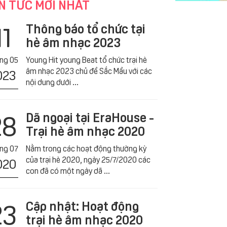
N TỨC MỚI NHẤT
11
Thông báo tổ chức tại
hè âm nhạc 2023
́ng 05
Young Hit young Beat tổ chức trại hè
âm nhạc 2023 chủ đề Sắc Mầu với các
023
nội dung dưới ...
28
Dã ngoại tại EraHouse -
Trại hè âm nhạc 2020
́ng 07
Nằm trong các hoạt động thường kỳ
của trại hè 2020, ngày 25/7/2020 các
020
con đã có một ngày dã ...
23
Cập nhật: Hoạt động
trại hè âm nhạc 2020