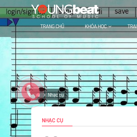
TRANG CHỦ
KHÓA HỌC
TRẠI
Học viện trực tuyến VIETVOCAL
Nhạc cụ
NHẠC CỤ