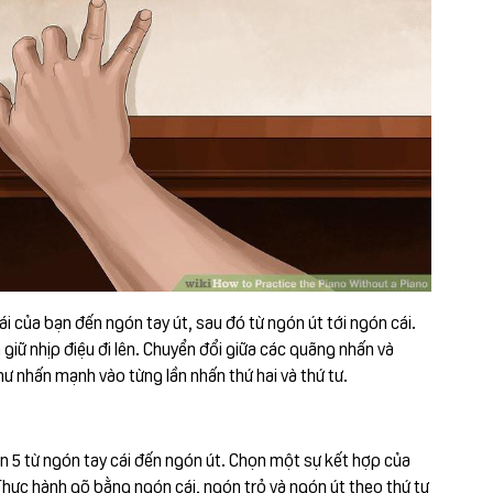
ái của bạn đến ngón tay út, sau đó từ ngón út tới ngón cái.
giữ nhịp điệu đi lên. Chuyển đổi giữa các quãng nhấn và
ư nhấn mạnh vào từng lần nhấn thứ hai và thứ tư.
n 5 từ ngón tay cái đến ngón út. Chọn một sự kết hợp của
 Thực hành gõ bằng ngón cái, ngón trỏ và ngón út theo thứ tự