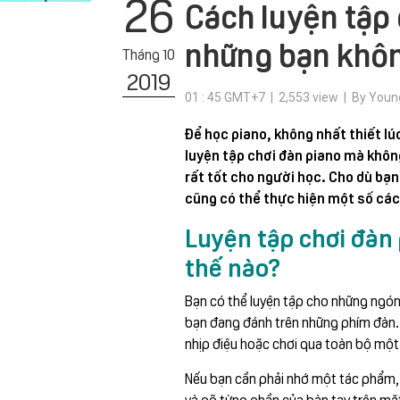
26
Cách luyện tập
những bạn khô
Tháng 10
2019
01 : 45 GMT+7 | 2,553 view | By Youn
Để học piano, không nhất thiết lú
luyện tập chơi đàn piano mà không
rất tốt cho người học. Cho dù bạn
cũng có thể thực hiện một số các
Luyện tập chơi đàn
thế nào?
Bạn có thể luyện tập cho những ngón
bạn đang đánh trên những phím đàn. 
nhịp điệu hoặc chơi qua toàn bộ một 
Nếu bạn cần phải nhớ một tác phẩm,
và gõ từng phần của bàn tay trên mặ