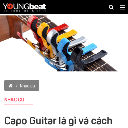
Togg
navig
Nhạc cụ
NHẠC CỤ
Capo Guitar là gì và cách