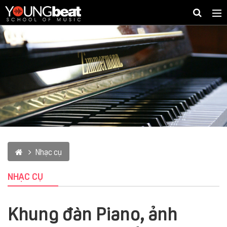
Togg
navig
Nhạc cụ
NHẠC CỤ
Khung đàn Piano, ảnh