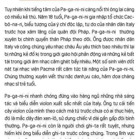
Tuy nhiên khi tiếng tăm của Pa-ga-ni-ni càng nổi thì ông lại càng
có nhiều kẻ thù. Năm 18 tuổi, Pa-ga-ni-ni gia nhập tổ chức Cac-
bô-na-ri, biểu tượng của ý chí độc lập, tự do của nhân dân Italy
trước họa xâm lăng của quân đội Pháp. Pa-ga-ni-ni thường
xuyên bị chính quyền thân Pháp theo dõi. Ông được nhân dân
Italy và công chúng yêu nhạc châu Âu yêu thích bao nhiêu thì lại
bị những kẻ đố kị trong giới giáo hội phản động và những kẻ bất
tài trong giới âm nhạc căm ghét bấy nhiêu. Một số sinh viên dốt
nát tại nhạc viện Pacma rất căm tức tài năng của Pa-ga-ni-ni.
Chúng thường xuyên viết thư nặc danh,vu cáo, hăm dọa chàng
nhạc sĩ trẻ tuổi.
Pa-ga-ni-ni nhanh chóng đứng vào hàng ngũ những nhà sáng
tác và biểu diễn violon xuất sắc nhất của Italy. Ông tự cải tiến
cây violon của mình theo cách mà từ trước chưa có ai thực hiện,
đó là mắc dây đàn xen-lô, sử dụng chiếc vĩ dài gần gấp đôi bình
thường. Pa-ga-ni-ni còn là người chơi ghi-ta rất tuyệt, nhưng
hiếm khi ông biểu diễn ghi-ta trước công chúng. Trong lĩnh vực