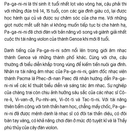
Pa-ga-ni-ni là thí sinh ít tuổi nhất lọt vào vòng hai, cậu phải thi
với những đứa trẻ 14, 15 tuổi, con các gia đình giàu có, lại được
học hành qui củ và được sự chăm sóc của cha mẹ. Với những
giọt nước mắt uất hận vì không muốn tiếp tục bị cha hành hạ,
Pa-ga-ni-ni đã chơi đàn với bản năng vô song và giành giải nhất
cuộc thi tài năng violon của thành Genoa khi mới 8 tuổi.
Danh tiếng của Pa-ga-ni-ni sớm nổi lên trong giới âm nhạc
thành Genoa và những thành phố khác. Cùng với cha, cậu
thường đi biểu diễn khắp trong vùng để kiếm tiền nuôi gia đình.
Nhận ra tài năng âm nhạc của Pa-ga-ni-ni, giám đốc nhạc viện
thành Pacma là Phec-đi-nan Paec đã nhận hướng dẫn Pa-ga-
ni-ni về các kĩ thuật biểu diễn và sáng tác âm nhạc. Sự nghiệp
của chàng trai còn chịu ảnh hưởng sâu sắc của các nhạc sĩ Cô-
re-li, Vi-van-đi, Pu-nhi-ani, Vi-ôt-ti và Tac-ti-ni. Với tài năng
thiên bẩm cộng với tinh thần ham học, chẳng mấy chốc, Pa-ga-
ni-ni đã được mệnh danh là nhạc sĩ có đôi tai thần diệu, có đôi
bàn tay vàng, có khả năng chơi đàn ở mức độ tuyệt kĩ và là Thầy
phù thủy của cây đàn violon.