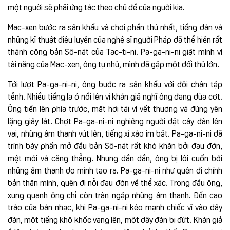
một người sẽ phải ứng tác theo chủ đề của người kia.
Mac-xen bước ra sân khấu và chơi phần thứ nhất, tiếng đàn và
những kĩ thuật điêu luyện của nghệ sĩ người Pháp đã thể hiện rất
thành công bản Sô-nát của Tac-ti-ni. Pa-ga-ni-ni giật mình vì
tài năng của Mac-xen, ông tự nhủ, mình đã gặp một đối thủ lớn.
Tới lượt Pa-ga-ni-ni, ông bước ra sân khấu với đôi chân tập
tễnh. Nhiều tiếng la ó nổi lên vì khán giả nghĩ ông đang đùa cợt.
Ông tiến lên phía trước, mặt hơi tái vì vết thương và đứng yên
lặng giây lát. Chợt Pa-ga-ni-ni nghiêng người đặt cây đàn lên
vai, những âm thanh vút lên, tiếng xì xào im bặt. Pa-ga-ni-ni đã
trình bày phần mở đầu bản Sô-nát rất khó khăn bởi đau đớn,
mệt mỏi và căng thẳng. Nhưng dần dần, ông bị lôi cuốn bởi
những âm thanh do mình tạo ra. Pa-ga-ni-ni như quên đi chính
bản thân mình, quên đi nỗi đau đớn về thể xác. Trong đầu ông,
xung quanh ông chỉ còn tràn ngập những âm thanh. Đến cao
trào của bản nhạc, khi Pa-ga-ni-ni kéo mạnh chiếc vĩ vào dây
đàn, một tiếng khô khốc vang lên, một dây đàn bị đứt. Khán giả