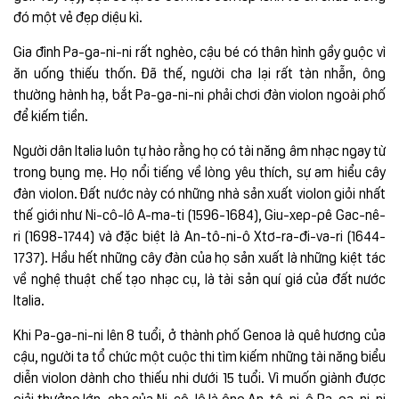
đó một vẻ đẹp diệu kì.
Gia đình Pa-ga-ni-ni rất nghèo, cậu bé có thân hình gầy guộc vì
ăn uống thiếu thốn. Đã thế, người cha lại rất tàn nhẫn, ông
thường hành hạ, bắt Pa-ga-ni-ni phải chơi đàn violon ngoài phố
để kiếm tiền.
Người dân Italia luôn tự hào rằng họ có tài năng âm nhạc ngay từ
trong bụng mẹ. Họ nổi tiếng về lòng yêu thích, sự am hiểu cây
đàn violon. Đất nước này có những nhà sản xuất violon giỏi nhất
thế giới như Ni-cô-lô A-ma-ti (1596-1684), Giu-xep-pê Gac-nê-
ri (1698-1744) và đặc biệt là An-tô-ni-ô Xtơ-ra-đi-va-ri (1644-
1737). Hầu hết những cây đàn của họ sản xuất là những kiệt tác
về nghệ thuật chế tạo nhạc cụ, là tài sản quí giá của đất nước
Italia.
Khi Pa-ga-ni-ni lên 8 tuổi, ở thành phố Genoa là quê hương của
cậu, người ta tổ chức một cuộc thi tìm kiếm những tài năng biểu
diễn violon dành cho thiếu nhi dưới 15 tuổi. Vì muốn giành được
giải thưởng lớn, cha của Ni-cô-lô là ông An-tô-ni-ô Pa-ga-ni-ni