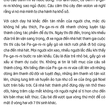
ni-ni không sao ngủ được. Cậu căm thù cây đàn violon và nghĩ
rằng vì nó mà mình bị cha hành hạ khổ sở.
Với cách dạy hà khắc đến tàn nhẫn của người cha, mặc dù
không hề yêu thích, Pa-ga-ni-ni đã nhanh chóng luyện tập
thành công tác phẩm để dự thi. Ngày thi đã đến, trong khi nhiều
đứa trẻ ăn vận sang trọng, đi xe ngựa đến nhà hát tham gia cuộc
thi thì cậu bé Pa-ga-ni-ni gầy gò và rách rưới phải đi bộ cùng
cha đến nhà hát. Mọi người xôn xao, nhiều người lắc đầu khi thấy
Pa-ga-ni-ni bước ra sân khấu. Cậu là đứa trẻ nhỏ bé, gầy gò và
xấu xí tham dự cuộc thi. Không ai tin là tiết mục của cậu sẽ
thành công. Khi tiếng đàn của Pa-ga-ni-ni vừa cất lên với những
dòng âm thanh dữ dội và tuyệt đẹp, những âm thanh vô tận vút
lên, chúng lung linh và huyền ảo tựa như cỗ xe của ông già Noel
lướt trên bầu trời. Cả nhà hát thành phố đứng dậy nín thở theo
dõi, hàng trăm cặp mắt không rời người nghệ sĩ tí hon cho đến
khi bản nhạc kết thúc. Cậu bé đã vượt qua vòng thứ một để có
mặt ở vòng hai với 7 thí sinh khác.