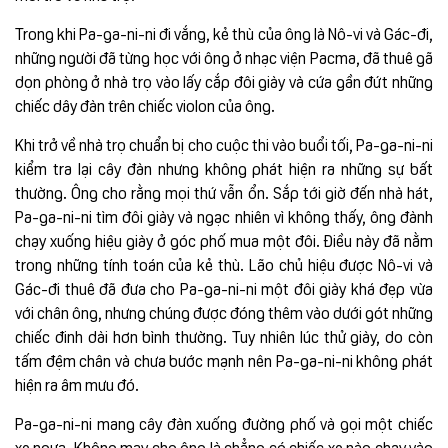
Trong khi Pa-ga-ni-ni đi vắng, kẻ thù của ông là Nô-vi và Gác-đi,
những người đã từng học với ông ở nhạc viện Pacma, đã thuê gã
dọn phòng ở nhà trọ vào lấy cắp đôi giày và cứa gần đứt những
chiếc dây đàn trên chiếc violon của ông.
Khi trở về nhà trọ chuẩn bị cho cuộc thi vào buổi tối, Pa-ga-ni-ni
kiểm tra lại cây đàn nhưng không phát hiện ra những sự bất
thường. Ông cho rằng mọi thứ vẫn ổn. Sắp tới giờ đến nhà hát,
Pa-ga-ni-ni tìm đôi giày và ngạc nhiên vì không thấy, ông đành
chạy xuống hiệu giày ở góc phố mua một đôi. Điều này đã nằm
trong những tính toán của kẻ thù. Lão chủ hiệu được Nô-vi và
Gác-đi thuê đã đưa cho Pa-ga-ni-ni một đôi giày khá đẹp vừa
với chân ông, nhưng chúng được đóng thêm vào dưới gót những
chiếc đinh dài hơn bình thường. Tuy nhiên lúc thử giày, do còn
tấm đệm chân và chưa bước mạnh nên Pa-ga-ni-ni không phát
hiện ra âm mưu đó.
Pa-ga-ni-ni mang cây đàn xuống đường phố và gọi một chiếc
xe ngựa. Không may cho ông là chẳng có chiếc xe nào chạy vào