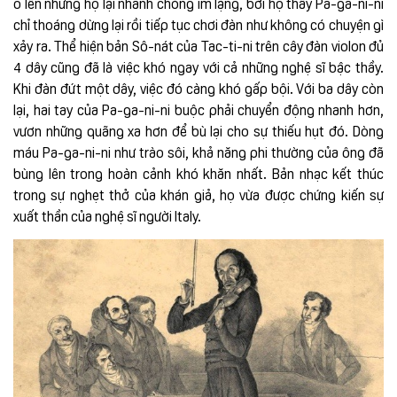
ồ lên nhưng họ lại nhanh chóng im lặng, bởi họ thấy Pa-ga-ni-ni
chỉ thoáng dừng lại rồi tiếp tục chơi đàn như không có chuyện gì
xảy ra. Thể hiện bản Sô-nát của Tac-ti-ni trên cây đàn violon đủ
4 dây cũng đã là việc khó ngay với cả những nghệ sĩ bậc thầy.
Khi đàn đứt một dây, việc đó càng khó gấp bội. Với ba dây còn
lại, hai tay của Pa-ga-ni-ni buộc phải chuyển động nhanh hơn,
vươn những quãng xa hơn để bù lại cho sự thiếu hụt đó. Dòng
máu Pa-ga-ni-ni như trào sôi, khả năng phi thường của ông đã
bùng lên trong hoàn cảnh khó khăn nhất. Bản nhạc kết thúc
trong sự nghẹt thở của khán giả, họ vừa được chứng kiến sự
xuất thần của nghệ sĩ người Italy.