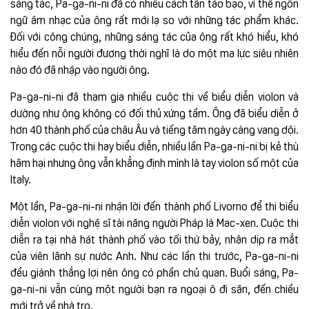
sáng tác, Pa-ga-ni-ni đã có nhiều cách tân táo bạo, vì thế ngôn
ngữ âm nhạc của ông rất mới lạ so với những tác phẩm khác.
Đối với công chúng, những sáng tác của ông rất khó hiểu, khó
hiểu đến nỗi người đương thời nghĩ là do một ma lực siêu nhiên
nào đó đã nhập vào người ông.
Pa-ga-ni-ni đã tham gia nhiều cuộc thi về biểu diễn violon và
dường như ông không có đối thủ xứng tầm. Ông đã biểu diễn ở
hơn 40 thành phố của châu Âu và tiếng tăm ngày càng vang dội.
Trong các cuộc thi hay biểu diễn, nhiều lần Pa-ga-ni-ni bị kẻ thù
hãm hại nhưng ông vẫn khẳng định mình là tay violon số một của
Italy.
Một lần, Pa-ga-ni-ni nhận lời đến thành phố Livorno để thi biểu
diễn violon với nghệ sĩ tài năng người Pháp là Mac-xen. Cuộc thi
diễn ra tại nhà hát thành phố vào tối thứ bảy, nhân dịp ra mắt
của viên lãnh sự nước Anh. Như các lần thi trước, Pa-ga-ni-ni
đều giành thắng lợi nên ông có phần chủ quan. Buổi sáng, Pa-
ga-ni-ni vẫn cùng một người bạn ra ngoại ô đi săn, đến chiều
mới trở về nhà trọ.