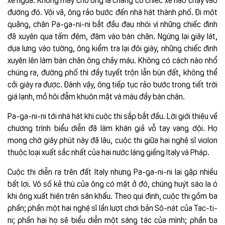
đường đó. Vội vã, ông rảo bước đến nhà hát thành phố. Đi một
quãng, chân Pa-ga-ni-ni bắt đầu đau nhói vì những chiếc đinh
đã xuyên qua tấm đệm, đâm vào bàn chân. Ngừng lại giây lát,
dựa lưng vào tường, ông kiểm tra lại đôi giày, những chiếc đinh
xuyên lên làm bàn chân ông chảy máu. Không có cách nào nhổ
chúng ra, đường phố thì đầy tuyết trộn lẫn bùn đất, không thể
cởi giày ra được. Đành vậy, ông tiếp tục rảo bước trong tiết trời
giá lạnh, mồ hôi đẫm khuôn mặt và máu đầy bàn chân.
Pa-ga-ni-ni tới nhà hát khi cuộc thi sắp bắt đầu. Lời giới thiệu về
chương trình biểu diễn đã làm khán giả vỗ tay vang dội. Họ
mong chờ giây phút này đã lâu, cuộc thi giữa hai nghệ sĩ violon
thuộc loại xuất sắc nhất của hai nước láng giềng Italy và Pháp.
Cuộc thi diễn ra trên đất Italy nhưng Pa-ga-ni-ni lại gặp nhiều
bất lợi. Vô số kẻ thù của ông có mặt ở đó, chúng huýt sáo la ó
khi ông xuất hiện trên sân khấu. Theo qui định, cuộc thi gồm ba
phần; phần một hai nghệ sĩ lần lượt chơi bản Sô-nát của Tac-ti-
ni; phần hai họ sẽ biểu diễn một sáng tác của mình; phần ba