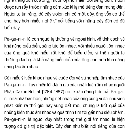
được run rẩy trước những cảm xúc kì lạ mà tiếng đàn mang đến.
Người ta tin rằng, dù cây violon chỉ có một dây, ông vẫn có thể
chơi hay hơn nhiều nghệ sĩ nổi tiếng với những cây đàn có đủ
bốn dây.
Pa-ga-ni-ni là con người lạ thường về ngoại hình, về tính cách và
khả năng biểu diễn, sáng tác âm nhạc. Với nhiều người, âm nhạc
của ông quá khó hiểu, rất khó để biểu diễn, vì thế người ta
thường đánh giá khả năng biểu diễn của ông cao hơn khả năng
sáng tác âm nhạc.
Có nhiều ý kiến khác nhau về cuộc đời và sự nghiệp âm nhạc của
Pa-ga-ni-ni. Tuy nhiên lời đánh giá của nhà lí luận âm nhạc người
Pháp Caxtin Bơ-lát (1784-1857) có lẽ xác đáng hơn cả: Pa-ga-
ni-ni là nhà bác học, những nét nhạc của ông cũng vĩ đại như việc
phát kiến ra thế giới hay vùng đất mới, chúng là kết quả của
những kiến thức âm nhạc và quá trình tìm tòi gần như siêu phàm.
Pa-ga-ni-ni là người duy nhất trong thế giới âm nhạc, là hiện
tượng có giá trị đặc biệt. Cây đàn như biết nói tiếng của con