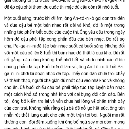
đã ép cậu phải tham dự cuộc thi mặc dù cậu còn rất nhỏ tuổi.
Một buổi sáng, trước khi đi làm, ông An-tô-ni-ô gọi con trai đến
và đưa cậu bé một bản nhạc rất dài và khó, đó là một trong
những tác phẩm bắt buộc của cuộc thi. Ông yêu cầu trong ngày
hôm đó cậu phải tập xong phần đầu của bản nhạc. Do rất sợ
cha, Pa-ga-ni-ni đã tập bản nhạc suốt cả buổi sáng. Nhưng đối
với một cậu bé lên 8 tuổi thì bản nhạc đó thật là quá khó. Dù rất
cố gắng, cậu cũng không thể nhớ hết và chơi chính xác được
những phần đã tập. Buổi trưa đi làm về, ông An-tô-ni-ô bắt Pa-
ga-ni-ni chơi lại đoạn nhạc đã tập. Thấy con đàn chưa trôi chảy
và thành thạo, người cha giận dữ nhốt cậu vào nhà kho và không
cho ăn. Cả buổi chiều cậu bé phải tiếp tục tập luyện bản nhạc
một cách khổ sở trong nhà kho với cái bụng đói cồn cào. Đến
tối, ông bố kiểm tra lại và vẫn chưa hài lòng về phần trình bày
của con trai. Không hiểu rằng cậu bé đã nỗ lực hết sức, ông tàn
nhẫn rút thắt lưng quật cho cậu một trận tơi bời. Người mẹ rất
thương con, đợi đêm xuống khi ông bố ngủ say mới dám mang
cho cậu bánh mì và nước uống. Trời lạnh buốt, cả đêm Pa-ga-