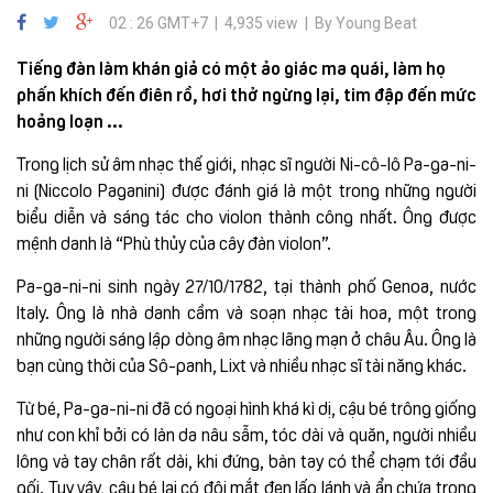
02 : 26 GMT+7 | 4,935 view | By Young Beat
Tiếng đàn làm khán giả có một ảo giác ma quái, làm họ
phấn khích đến điên rồ, hơi thở ngừng lại, tim đập đến mức
hoảng loạn ...
Trong lịch sử âm nhạc thế giới, nhạc sĩ người Ni-cô-lô Pa-ga-ni-
ni (Niccolo Paganini) được đánh giá là một trong những người
biểu diễn và sáng tác cho violon thành công nhất. Ông được
mệnh danh là “Phù thủy của cây đàn violon”.
Pa-ga-ni-ni sinh ngày 27/10/1782, tại thành phố Genoa, nước
Italy. Ông là nhà danh cầm và soạn nhạc tài hoa, một trong
những người sáng lập dòng âm nhạc lãng mạn ở châu Âu. Ông là
bạn cùng thời của Sô-panh, Lixt và nhiều nhạc sĩ tài năng khác.
Từ bé, Pa-ga-ni-ni đã có ngoại hình khá kì dị, cậu bé trông giống
như con khỉ bởi có làn da nâu sẫm, tóc dài và quăn, người nhiều
lông và tay chân rất dài, khi đứng, bàn tay có thể chạm tới đầu
gối. Tuy vậy, cậu bé lại có đôi mắt đen lấp lánh và ẩn chứa trong