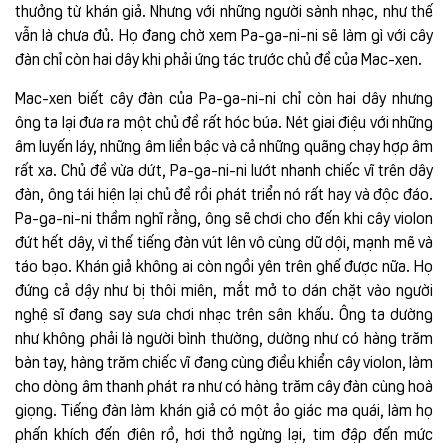
thưởng từ khán giả. Nhưng với những người sành nhạc, như thế
vẫn là chưa đủ. Họ đang chờ xem Pa-ga-ni-ni sẽ làm gì với cây
đàn chỉ còn hai dây khi phải ứng tác trước chủ đề của Mac-xen.
Mac-xen biết cây đàn của Pa-ga-ni-ni chỉ còn hai dây nhưng
ông ta lại đưa ra một chủ đề rất hóc búa. Nét giai điệu với những
âm luyến láy, những âm liền bậc và cả những quãng chạy hợp âm
rất xa. Chủ đề vừa dứt, Pa-ga-ni-ni lướt nhanh chiếc vĩ trên dây
đàn, ông tái hiện lại chủ đề rồi phát triển nó rất hay và độc đáo.
Pa-ga-ni-ni thầm nghĩ rằng, ông sẽ chơi cho đến khi cây violon
đứt hết dây, vì thế tiếng đàn vút lên vô cùng dữ dội, mạnh mẽ và
táo bạo. Khán giả không ai còn ngồi yên trên ghế được nữa. Họ
đứng cả dậy như bị thôi miên, mắt mở to dán chặt vào người
nghệ sĩ đang say sưa chơi nhạc trên sân khấu. Ông ta dường
như không phải là người bình thường, dường như có hàng trăm
bàn tay, hàng trăm chiếc vĩ đang cùng điều khiển cây violon, làm
cho dòng âm thanh phát ra như có hàng trăm cây đàn cùng hoà
giọng. Tiếng đàn làm khán giả có một ảo giác ma quái, làm họ
phấn khích đến điên rồ, hơi thở ngừng lại, tim đập đến mức