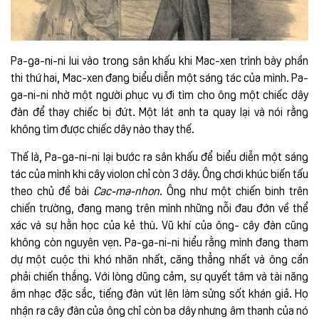
Pa-ga-ni-ni lui vào trong sân khấu khi Mac-xen trình bày phần
thi thứ hai, Mac-xen đang biểu diễn một sáng tác của mình. Pa-
ga-ni-ni nhờ một người phục vụ đi tìm cho ông một chiếc dây
đàn để thay chiếc bị đứt. Một lát anh ta quay lại và nói rằng
không tìm được chiếc dây nào thay thế.
Thế là, Pa-ga-ni-ni lại bước ra sân khấu để biểu diễn một sáng
tác của mình khi cây violon chỉ còn 3 dây. Ông chơi khúc biến tấu
theo chủ đề bài
Cac-ma-nhon
. Ông như một chiến binh trên
chiến trường, đang mang trên mình những nỗi đau đớn về thể
xác và sự hằn học của kẻ thù. Vũ khí của ông- cây đàn cũng
không còn nguyên vẹn. Pa-ga-ni-ni hiểu rằng mình đang tham
dự một cuộc thi khó nhăn nhất, căng thẳng nhất và ông cần
phải chiến thắng. Với lòng dũng cảm, sự quyết tâm và tài năng
âm nhạc đặc sắc, tiếng đàn vút lên làm sửng sốt khán giả. Họ
nhận ra cây đàn của ông chỉ còn ba dây nhưng âm thanh của nó