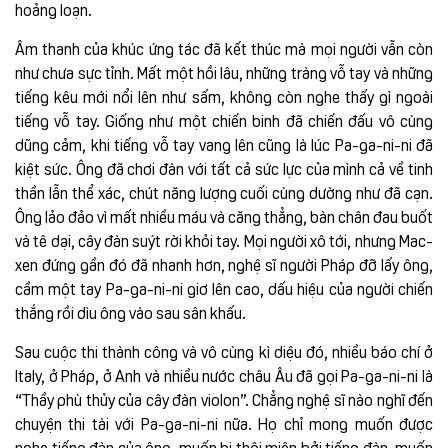
hoảng loạn.
Âm thanh của khúc ứng tác đã kết thúc mà mọi người vẫn còn
như chưa sực tỉnh. Mất một hồi lâu, những tràng vỗ tay và những
tiếng kêu mới nổi lên như sấm, không còn nghe thấy gì ngoài
tiếng vỗ tay. Giống như một chiến binh đã chiến đấu vô cùng
dũng cảm, khi tiếng vỗ tay vang lên cũng là lúc Pa-ga-ni-ni đã
kiệt sức. Ông đã chơi đàn với tất cả sức lực của mình cả về tinh
thần lẫn thể xác, chút năng lượng cuối cùng dường như đã cạn.
Ông lảo đảo vì mất nhiều máu và căng thẳng, bàn chân đau buốt
và tê dại, cây đàn suýt rời khỏi tay. Mọi người xô tới, nhưng Mac-
xen đứng gần đó đã nhanh hơn, nghệ sĩ người Pháp đỡ lấy ông,
cầm một tay Pa-ga-ni-ni giơ lên cao, dấu hiệu của người chiến
thắng rồi dìu ông vào sau sân khấu.
Sau cuộc thi thành công và vô cùng kì diệu đó, nhiều báo chí ở
Italy, ở Pháp, ở Anh và nhiều nước châu Âu đã gọi Pa-ga-ni-ni là
“Thầy phù thủy của cây đàn violon”. Chẳng nghệ sĩ nào nghĩ đến
chuyện thi tài với Pa-ga-ni-ni nữa. Họ chỉ mong muốn được
nghe tiếng đàn của ông, muốn bị thôi miên bởi tiếng đàn, muốn