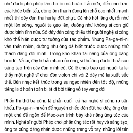
như được phù phép làm họ bị mê hoặc. Lần nữa, đến cao trào
của khúc biến tấu, dòng âm thanh đang lên chỗ cao nhất, mạnh
nhất thì dây đàn thứ hai lại đứt phựt. Cả nhà hát lặng đi, rồi như
một làn sóng, người ta gào lên, dường như không ai còn giữ
được bình tĩnh nữa. Số dây đàn càng thiếu thì người nghệ sĩ càng
khó thể hiện được tư tưởng của tác phẩm. Nhưng Pa-ga-ni-ni
vẫn thản nhiên, dường như ông đã biết trước được những thử
thách đang đợi mình. Trong khó khăn tài năng của ông càng
bộc lộ. Vả lại, đây là bản nhạc của ông, vì thế ông được thoả sức
sáng tạo trên cây đàn mình có. Có lẽ chưa bao giờ người ta lại
thấy một nghệ sĩ chơi đàn violon chỉ với 2 dây mà lại xuất sắc
thế. Bản nhạc kết thúc trong sự ngạc nhiên đến tột độ, những
tiếng la ó hoàn toàn bị át đi bởi tiếng vỗ tay vang dội.
Phần thi thứ ba cũng là phần cuối, cả hai nghệ sĩ cùng ra sân
khấu. Pa-ga-ni-ni vẫn để nguyên chiếc đàn đứt hai dây, ông đàn
một chủ đề ngắn để Mac-xen trình bày khả năng ứng tác của
mình. Nghệ sĩ người Pháp chơi phần ứng tác rất hay và sáng tạo,
ông ta xứng đáng nhận được những tràng vỗ tay, những lời tán