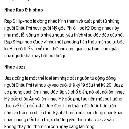
Nhạc Rap & hiphop
Rap & Hip-hop là dòng nhạc hình thành và xuất phát từ những
người Châu Phi hay người Mỹ gốc Phi ở Hoa Kỳ. Dòng nhạc này
như một lỗi sống mà nhiều người yêu thích vì sự độc đáo của nó.
Rap & Hip-hop được ví như một phương tiện thỏa mãn sự tự bộc
lộ. Bạn có thể rap về mọi thứ như cảm giác của bạn, cảm giác
của người khác hay bất cứ thứ gì.
Nhạc Jazz
Jazz cũng là một thể loại âm nhạc bắt nguồn từ cộng đồng
người Châu Phi tại hoa kỳ vào cuối thế kỷ 19 đầu thế kỷ 20. Jazz
có phong cách âm nhạc độc lập và phổ biến, nó kết nối âm nhạc
Mỹ gốc châu Âu với âm nhạc Mỹ gốc phi, tạo nên một xu hướng
thiên về biểu diễn khá độc đáo, hình thành đã được hơn trăm
năm và trải qua nhiều thời kỳ phát triển của các dòng nhạc khác
nhau nhưng đến hiện tại, xu hướng yêu thích nhạc Jazz vẫn
không thay đổi thậm chí còn ngày càng lan rộng.