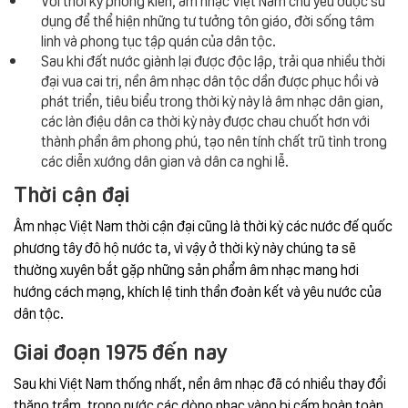
dụng để thể hiện những tư tưởng tôn giáo, đời sống tâm
linh và phong tục tập quán của dân tộc.
Sau khi đất nước giành lại được độc lập, trải qua nhiều thời
đại vua cai trị, nền âm nhạc dân tộc dần được phục hồi và
phát triển, tiêu biểu trong thời kỳ này là âm nhạc dân gian,
các làn điệu dân ca thời kỳ này được chau chuốt hơn với
thành phần âm phong phú, tạo nên tính chất trũ tình trong
các diễn xướng dân gian và dân ca nghi lễ.
Thời cận đại
Âm nhạc Việt Nam thời cận đại cũng là thời kỳ các nước đế quốc
phương tây đô hộ nước ta, vì vậy ở thời kỳ này chúng ta sẽ
thường xuyên bắt gặp những sản phẩm âm nhạc mang hơi
hướng cách mạng, khích lệ tinh thần đoàn kết và yêu nước của
dân tộc.
Giai đoạn 1975 đến nay
Sau khi Việt Nam thống nhất, nền âm nhạc đã có nhiều thay đổi
thăng trầm, trong nước các dòng nhạc vàng bị cấm hoàn toàn,