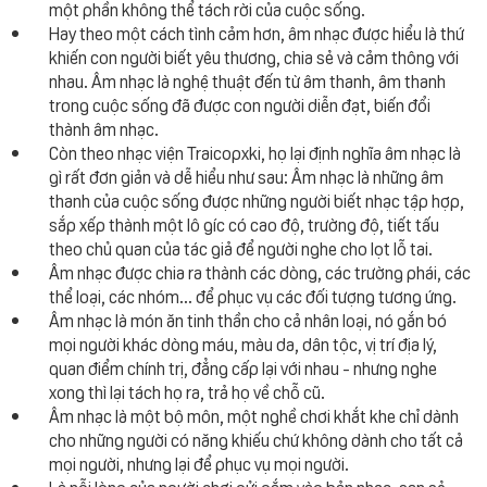
một phần không thể tách rời của cuộc sống.
Hay theo một cách tình cảm hơn, âm nhạc được hiểu là thứ
khiến con người biết yêu thương, chia sẻ và cảm thông với
nhau. Âm nhạc là nghệ thuật đến từ âm thanh, âm thanh
trong cuộc sống đã được con người diễn đạt, biến đổi
thành âm nhạc.
Còn theo nhạc viện Traicopxki, họ lại định nghĩa âm nhạc là
gì rất đơn giản và dễ hiểu như sau: Âm nhạc là những âm
thanh của cuộc sống được những người biết nhạc tập hợp,
sắp xếp thành một lô gíc có cao độ, trường độ, tiết tấu
theo chủ quan của tác giả để người nghe cho lọt lỗ tai.
Âm nhạc được chia ra thành các dòng, các trường phái, các
thể loại, các nhóm... để phục vụ các đối tượng tương ứng.
Âm nhạc là món ăn tinh thần cho cả nhân loại, nó gắn bó
mọi người khác dòng máu, màu da, dân tộc, vị trí địa lý,
quan điểm chính trị, đẳng cấp lại với nhau - nhưng nghe
xong thì lại tách họ ra, trả họ về chỗ cũ.
Âm nhạc là một bộ môn, một nghề chơi khắt khe chỉ dành
cho những người có năng khiếu chứ không dành cho tất cả
mọi người, nhưng lại để phục vụ mọi người.
Là nỗi lòng của người chơi gửi gắm vào bản nhạc, san sẻ