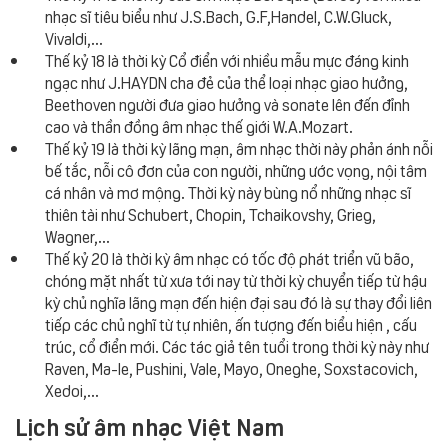
nhạc sĩ tiêu biểu như J.S.Bach, G.F,Handel, C.W.Gluck,
Vivaldi,...
Thế kỷ 18 là thời kỳ Cổ điển với nhiều mẫu mực đáng kinh
ngạc như J.HAYDN cha đẻ của thể loại nhạc giao hưởng,
Beethoven người đưa giao hưởng và sonate lên đến đỉnh
cao và thần đồng âm nhạc thế giới W.A.Mozart.
Thế kỷ 19 là thời kỳ lãng mạn, âm nhạc thời này phản ánh nỗi
bế tắc, nỗi cô đơn của con người, những ước vọng, nội tâm
cá nhân và mơ mộng. Thời kỳ này bùng nổ những nhạc sĩ
thiên tài như Schubert, Chopin, Tchaikovshy, Grieg,
Wagner,...
Thế kỷ 20 là thời kỳ âm nhạc có tốc độ phát triển vũ bão,
chóng mặt nhất từ xưa tới nay từ thời kỳ chuyển tiếp từ hậu
kỳ chủ nghĩa lãng mạn đến hiện đại sau đó là sự thay đổi liên
tiếp các chủ nghĩ từ tự nhiên, ấn tượng đến biểu hiện , cấu
trúc, cổ điển mới. Các tác giả tên tuổi trong thời kỳ này như
Raven, Ma-le, Pushini, Vale, Mayo, Oneghe, Soxstacovich,
Xedoi,...
Lịch sử âm nhạc Việt Nam