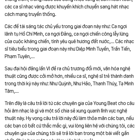
các ca sĩ nhạc vàng được khuyến khích chuyển sang hát nhạc
cách mạng truyền thống.
Các đề tài sáng tác chủ yếu trong giai đoạn này như: Ca ngợi
lãnh tụ Hồ Chí Minh, ca ngợi Đảng, ca ngợi chiến công lẫy lừng
của cuộc kháng chiến, tình yêu quê hương đất nước,... Các nhạc
sĩ tiêu biểu trong giai đoạn này như Diệp Minh Tuyền, Trần Tiến,
Phạm Tuyên,...
Sau đại hội đảng lần VI đề ra chủ trương đổi mới, văn hóa nghệ
thuật cũng được cởi mở hơn, nhiều ca sĩ, nghệ sĩ trẻ thành danh
trong thời kỳ này như: Như Quỳnh, Như Hảo, Thanh Thúy, Tạ Minh
Tâm,...
Trên đây là câu trả lời từ các chuyên gia của Young Beat cho câu
hỏi âm nhạc là gì và một số chia sẻ xung quanh lĩnh vực nghệ
thuật này. Hy vọng câu trả lời này đủ làm thỏa mãn các bạn, nếu
các bạn có bất cứ thắc mắc gì, vui lòng liên hệ với chúng tôi, các
chuyên gia của chúng tôi sẽ trả lời bạn trong một bài viết gần