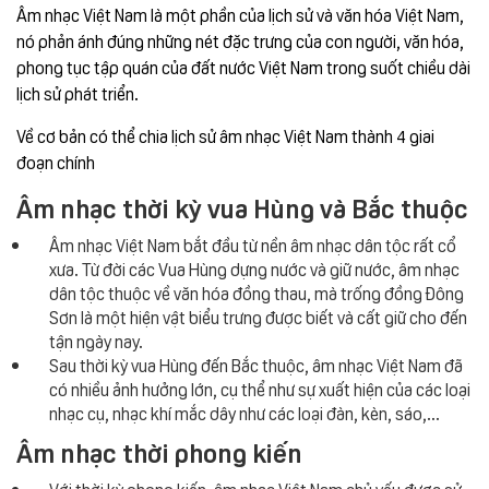
Âm nhạc Việt Nam là một phần của lịch sử và văn hóa Việt Nam,
nó phản ánh đúng những nét đặc trưng của con người, văn hóa,
phong tục tập quán của đất nước Việt Nam trong suốt chiều dài
lịch sử phát triển.
Về cơ bản có thể chia lịch sử âm nhạc Việt Nam thành 4 giai
đoạn chính
Âm nhạc thời kỳ vua Hùng và Bắc thuộc
Âm nhạc Việt Nam bắt đầu từ nền âm nhạc dân tộc rất cổ
xưa. Từ đời các Vua Hùng dựng nước và giữ nước, âm nhạc
dân tộc thuộc về văn hóa đồng thau, mà trống đồng Đông
Sơn là một hiện vật biểu trưng được biết và cất giữ cho đến
tận ngày nay.
Sau thời kỳ vua Hùng đến Bắc thuộc, âm nhạc Việt Nam đã
có nhiều ảnh hưởng lớn, cụ thể như sự xuất hiện của các loại
nhạc cụ, nhạc khí mắc dây như các loại đàn, kèn, sáo,...
Âm nhạc thời phong kiến
Với thời kỳ phong kiến, âm nhạc Việt Nam chủ yếu được sử