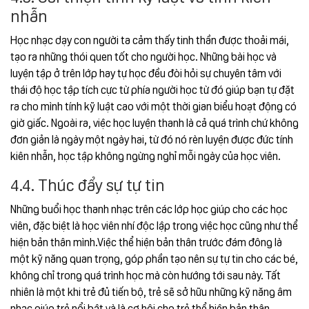
nhẫn
Học nhạc dạy con người ta cảm thấy tinh thần được thoải mái,
tạo ra những thói quen tốt cho người học. Những bài học và
luyện tập ở trên lớp hay tự học đều đòi hỏi sự chuyên tâm với
thái độ học tập tích cực từ phía người học từ đó giúp bạn tự đặt
ra cho mình tính kỹ luật cao với một thời gian biểu hoạt động có
giờ giấc. Ngoài ra, việc học luyện thanh là cả quá trình chứ không
đơn giản là ngày một ngày hai, từ đó nó rèn luyện được đức tính
kiên nhẫn, học tập không ngừng nghỉ mỗi ngày của học viên.
4.4. Thúc đẩy sự tự tin
Những buổi học thanh nhạc trên các lớp học giúp cho các học
viên, đặc biệt là học viên nhí độc lập trong việc học cũng như thể
hiện bản thân mình.Việc thể hiện bản thân trước đám đông là
một kỹ năng quan trọng, góp phần tạo nên sự tự tin cho các bé,
không chỉ trong quá trình học mà còn hướng tới sau này. Tất
nhiên là một khi trẻ đủ tiến bộ, trẻ sẽ sở hữu những kỹ năng âm
nhạc giúp trẻ nổi bật và là cơ hội cho trẻ thể hiện bản thân.