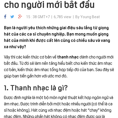
cho người mới bắt đầu
15 : 38 GMT+7 | 6,785 view | By Young Beat
Bạn là người yêu thích những giai điệu sâu lắng từ giọng
hát của các ca sĩ chuyên nghiệp. Bạn mong muốn giọng
hát của mình khi được cất lên cũng có chiều sâu và vang
xa như vậy?
Vậy thì các kiến thức cơ bản về
thanh nhạc
dành cho người mới
bắt đầu. Từ đó sẽ làm nền tảng hiểu biết cho kiến thức âm nhạc
cơ bản, kiến thức âm nhạc tổng hợp tiếp đó của bạn. Sau đây sẽ
giúp bạn tiến gần hơn với ước mơ đó.
1. Thanh nhạc là gì?
Được định nghĩa l
à một bộ môn nghệ thuật kết hợp ngôn ngữ và
âm nhạc. Được trình diễn bởi một hoặc nhiều người (có thể là ca
sĩ hoặc không). Hát cùng với nhạc đệm hoặc hát “chay” không
nhạc đệm. Những phần hát không có nhạc đệm được gọi là