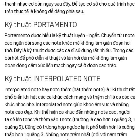
thanh nhạc cơ bản ngay sau đây. Để tạo cơ sở cho quá trình học
trên thực tế là không dễ dàng phía sau.
Kỹ thuật PORTAMENTO
Portamento được hiểu là kỹ thuật luyến – ngắt. Chuyển từ 1 note
cao ngân dài sang các note khác mà không làm gián đoạn hơi
thở. Đây là kỹ thuật được các ca sĩ sử dụng rất nhiều. Trong các
bài hát để phô diễn kĩ thuật và làn hơi dài mà không làm gián
đoạn dòng cảm xúc liền mạch ngay cả ở đoạn cao trào.
Kỹ thuật INTERPOLATED NOTE
I
nterpolated note hay note thêm (hát thêm note) là 1 kĩ thuật rất
phổ biến khi hát các ca khúc cách mạng và thậm chí là cả các ca
khúc nhạc nhẹ. Interpolated note giúp khoe âm vực và những
note cao đẹp. Khi thể hiện ca khúc đến những note cao, người
ta sẽ lên tone và thêm vào 1 note (thường là cao hơn 1 quãng 3, 1
quãng 5). Cũng có trường hợp ngược lại ít phổ biến hơn là xuống
thấp hơn 1 quãng 3. Những note trầm nhất (đối với nam trầm