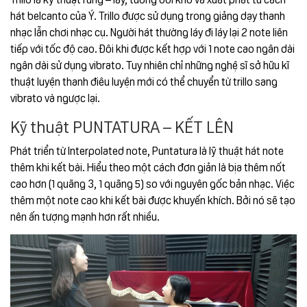
hát belcanto của Ý. Trillo được sử dụng trong giảng dạy thanh
nhạc lẫn chơi nhạc cụ. Người hát thường láy đi láy lại 2 note liên
tiếp với tốc độ cao. Đôi khi được kết hợp với 1 note cao ngân dài
ngân dài sử dụng vibrato. Tuy nhiên chỉ những nghệ sĩ sở hữu kĩ
thuật luyện thanh điêu luyện mới có thể chuyển từ trillo sang
vibrato và ngược lại.
Kỹ thuật
PUNTATURA – KẾT LÊN
Phát triển từ Interpolated note, Puntatura là lỹ thuật hát note
thêm khi kết bài. Hiểu theo một cách đơn giản là bịa thêm nốt
cao hơn (1 quãng 3, 1 quãng 5) so với nguyên gốc bản nhạc. Việc
thêm một note cao khi kết bài được khuyến khích. Bởi nó sẽ tạo
nên ấn tượng mạnh hơn rất nhiều.