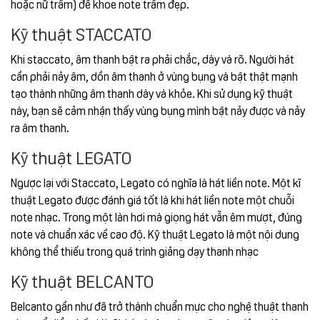
hoặc nữ trầm) để khoe note trầm đẹp.
Kỹ thuật STACCATO
Khi staccato, âm thanh bật ra phải chắc, dày và rõ. Người hát
cần phải nảy âm, dồn âm thanh ở vùng bụng và bật thật mạnh
tạo thành những âm thanh dày và khỏe. Khi sử dụng kỹ thuật
này, bạn sẽ cảm nhận thấy vùng bụng mình bật nảy được và nảy
ra âm thanh.
Kỹ thuật LEGATO
Ngược lại với Staccato, Legato có nghĩa là hát liền note. Một kĩ
thuật Legato được đánh giá tốt là khi hát liền note một chuỗi
note nhạc. Trong một làn hơi mà giọng hát vẫn êm mượt, đúng
note và chuẩn xác về cao độ. Kỹ thuật Legato là một nội dung
không thể thiếu trong quá trình giảng dạy thanh nhạc
Kỹ thuật BELCANTO
Belcanto gần như đã trở thành chuẩn mực cho nghệ thuật thanh