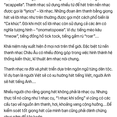
“acappella”. Thanh nhạc sử dụng nhiều từ để hát trên nền nhạc
được gọi là “lyrics” – lời nhạc. Những đoạn âm thanh bằng giọng
hát và lời nhạc như trên thường được gọi một cách phổ biến là
“Ca khúc”. Đôi khi một số lời nhạc còn sử dụng cả các âm có
nghĩa tượng hình – “onomatopoeia”. Ví dụ: tiếng mèo kêu
“meow”, tiếng đồng hồ tick tock, tiếng gầm rú “roar”…
Khái niệm này xuất hiện ở mọi nơi trên thế giới. Đặc biệt từ nền
thanh nhạc Châu Âu có nhiều đóng góp trong việc hình thành hệ
thống kiến thức, kĩ thuật âm nhạc nói chung.
Thanh nhạc ra đời và phát triển dựa trên ngôn ngữ từng dân tộc.
Ví dụ bạn là người Việt sẽ có xu hướng hát tiếng Việt, người Anh
sẽ hát tiếng Anh…
Nhiều người cho rằng giọng hát không phải là nhạc cụ. Nhưng
thực tế nó cũng như 1 nhạc cụ, “1 nhạc khí sống” vì cũng có các
cấu tạo về nguồn âm thanh, hơi, khoảng vang cộng hưởng…Để
kiểm soát tốt giọng hát của mình bạn cũng phải dành chừng
chục năm để tập luyện.