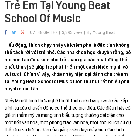
Trẻ Em Tại Young Beat
School Of Music
07 : 48 GMT+7 | 3,393 view | By Young Beat
Hiếu động, thích chạy nhảy và khám phá là đặc tính không
thể tách rời với trẻ nhỏ. Các nhà khoa học khuyên rằng, bố
mẹ nên tạo điều kiện cho trẻ tham gia các hoạt động thể
chất thú vị sẽ giúp trẻ phát triển một cách khỏe mạnh và
vui tươi. Chính vì vậy, khóa nhảy hiện đại dành cho trẻ em
tại Young Beat School of Music luôn thu hút rất nhiều phụ
huynh quan tâm
Nhảy là một hình thức nghệ thuật trình diễn bằng cách sắp xếp
trình tự của chuyển động cơ thể theo giai điệu. Các điệu nhảy có
giá trị thẩm mỹ và mang tính biểu tượng thường đại diện cho
một nền văn hóa, một phong trào văn hóa, một thời kì lịch sử cụ
thể. Qua sự hướng dẫn của giảng viên dạy nhảy hiện đại dành