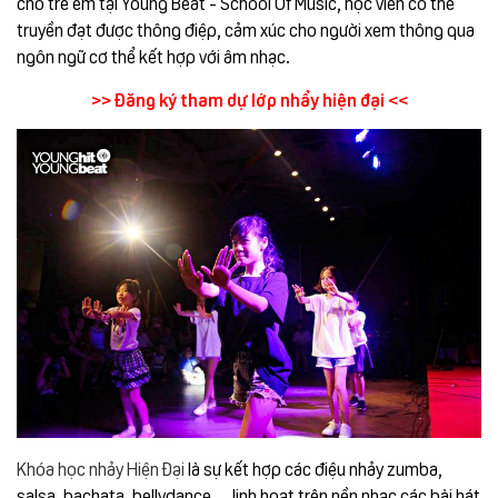
cho trẻ em tại Young Beat - School Of Music, học viên có thể
truyền đạt được thông điệp, cảm xúc cho người xem thông qua
ngôn ngữ cơ thể kết hợp với âm nhạc.
>>
Đăng ký tham dự lớp nhẩy hiện đại
<<
Khóa học nhảy Hiện Đại
là sự kết hợp các điệu nhảy zumba,
salsa, bachata, bellydance… linh hoạt trên nền nhạc các bài hát