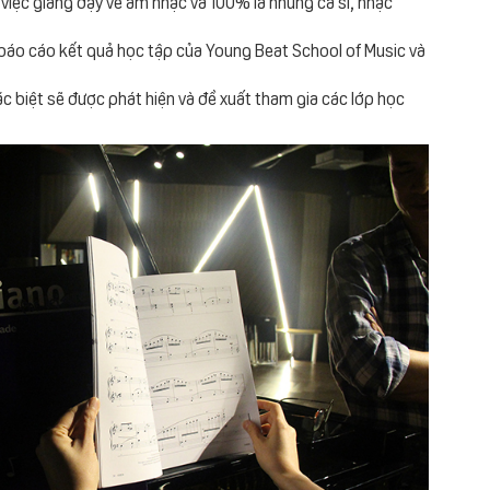
việc giảng dạy về âm nhạc và 100% là những ca sĩ, nhạc
 báo cáo kết quả học tập của Young Beat School of Music và
c biệt sẽ được phát hiện và đề xuất tham gia các lớp học