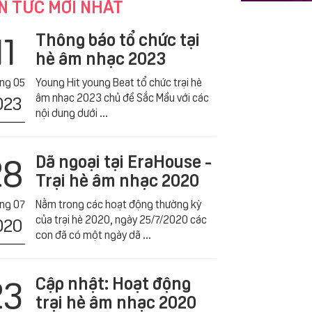
N TỨC MỚI NHẤT
11
Thông báo tổ chức tại
hè âm nhạc 2023
́ng 05
Young Hit young Beat tổ chức trại hè
âm nhạc 2023 chủ đề Sắc Mầu với các
023
nội dung dưới ...
28
Dã ngoại tại EraHouse -
Trại hè âm nhạc 2020
́ng 07
Nằm trong các hoạt động thường kỳ
của trại hè 2020, ngày 25/7/2020 các
020
con đã có một ngày dã ...
23
Cập nhật: Hoạt động
trại hè âm nhạc 2020