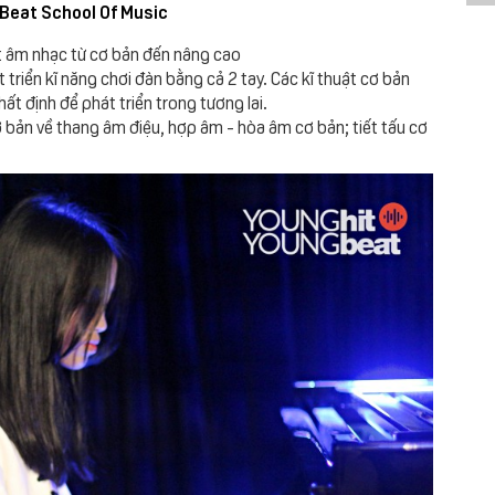
 Beat School Of Music
ết âm nhạc từ cơ bản đến nâng cao
triển kĩ năng chơi đàn bằng cả 2 tay. Các kĩ thuật cơ bản
ất định để phát triển trong tương lai.
 bản về thang âm điệu, hợp âm - hòa âm cơ bản; tiết tấu cơ