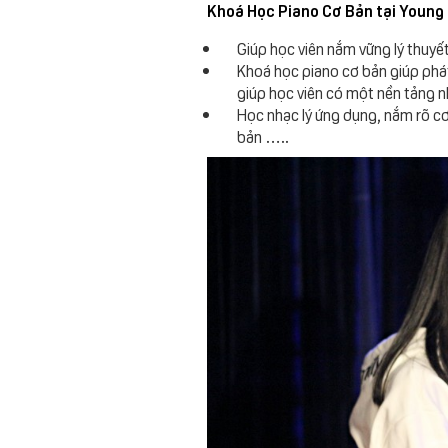
Khoá Học Piano Cơ Bản tại Young
Giúp học viên nắm vững lý thuy
Khoá học piano cơ bản giúp phát 
giúp học viên có một nền tảng nh
Học nhạc lý ứng dụng, nắm rõ cơ
bản …..