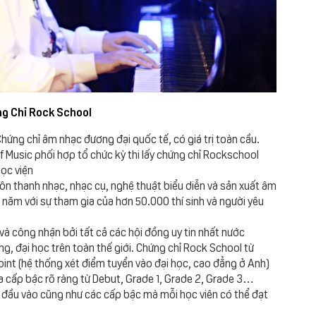
ng Chỉ Rock School
Chứng chỉ âm nhạc đương đại quốc tế, có giá trị toàn cầu.
Music phối hợp tổ chức kỳ thi lấy chứng chỉ Rockschool
học viện
 thanh nhạc, nhạc cụ, nghệ thuật biểu diễn và sản xuất âm
 năm với sự tham gia của hơn 50.000 thí sinh và người yêu
à công nhận bởi tất cả các hội đồng uy tin nhất nước
g, đại học trên toàn thế giới. Chứng chỉ Rock School từ
int (hệ thống xét điểm tuyển vào đại học, cao đẳng ở Anh)
a cấp bậc rõ ràng từ Debut, Grade 1, Grade 2, Grade 3…
ộ đầu vào cũng như các cấp bậc mà mỗi học viên có thể đạt