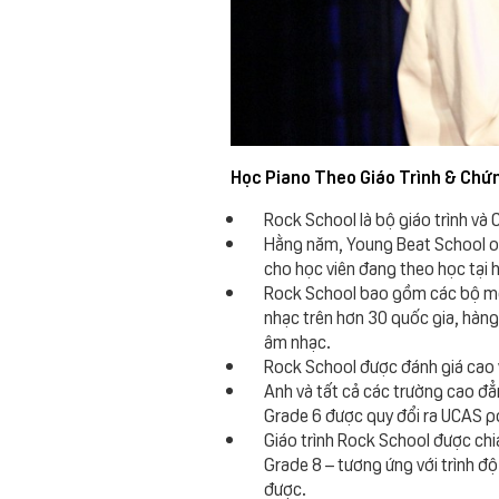
Học Piano Theo Giáo Trình & Chứ
Rock School là bộ giáo trình và 
Hằng năm, Young Beat School of 
cho học viên đang theo học tại 
Rock School bao gồm các bộ môn
nhạc trên hơn 30 quốc gia, hàng
âm nhạc.
Rock School được đánh giá cao v
Anh và tất cả các trường cao đẳn
Grade 6 được quy đổi ra UCAS po
Giáo trình Rock School được chi
Grade 8 – tương ứng với trình đ
được.