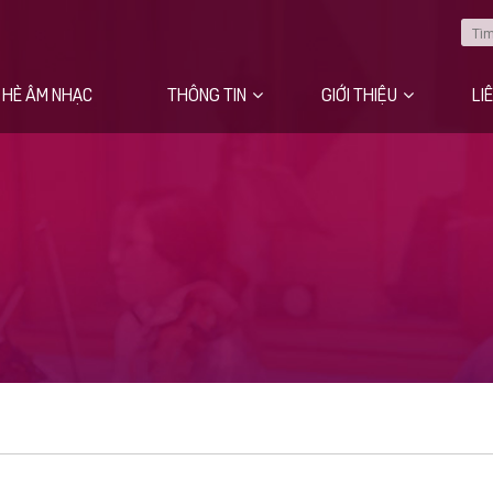
 HÈ ÂM NHẠC
THÔNG TIN
GIỚI THIỆU
LI
Câu chuyện của chúng tôi