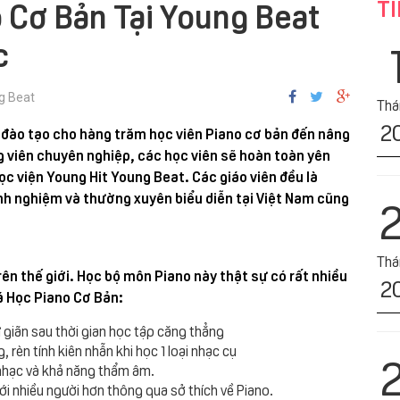
TI
 Cơ Bản Tại Young Beat
c
g Beat
Tha
2
ã đào tạo cho hàng trăm học viên Piano cơ bản đến nâng
ng viên chuyên nghiệp, các học viên sẽ hoàn toàn yên
ọc viện Young Hit Young Beat. Các giáo viên đều là
nh nghiệm và thường xuyên biểu diễn tại Việt Nam cũng
Tha
rên thế giới. Học bộ môn Piano này thật sự có rất nhiều
2
oá Học Piano Cơ Bản:
hư giãn sau thời gian học tập căng thẳng
g, rèn tính kiên nhẫn khi học 1 loại nhạc cụ
 nhạc và khả năng thẩm âm.
với nhiều người hơn thông qua sở thích về Piano.