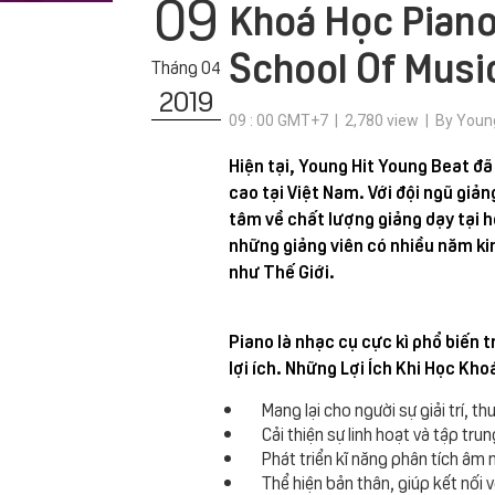
09
Khoá Học Piano
School Of Musi
Tháng 04
2019
09 : 00 GMT+7 | 2,780 view | By Youn
Hiện tại, Young Hit Young Beat đ
cao tại Việt Nam. Với đội ngũ giả
tâm về chất lượng giảng dạy tại h
những giảng viên có nhiều năm ki
như Thế Giới.
Piano là nhạc cụ cực kì phổ biến t
lợi ích. Những Lợi Ích Khi Học Kh
Mang lại cho người sự giải trí, t
Cải thiện sự linh hoạt và tập trun
Phát triển kĩ năng phân tích âm
Thể hiện bản thân, giúp kết nối 